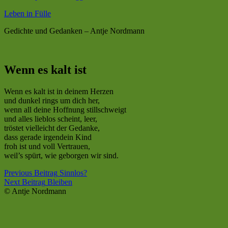
Leben in Fülle
Gedichte und Gedanken – Antje Nordmann
Wenn es kalt ist
Wenn es kalt ist in deinem Herzen
und dunkel rings um dich her,
wenn all deine Hoffnung stillschweigt
und alles lieblos scheint, leer,
tröstet vielleicht der Gedanke,
dass gerade irgendein Kind
froh ist und voll Vertrauen,
weil’s spürt, wie geborgen wir sind.
Skip
Post
Previous Beitrag
Sinnlos?
back
Next Beitrag
Bleiben
navigation
to
© Antje Nordmann
main
navigation