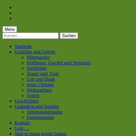
Skip
to
Skip
main
to
Skip
navigation
main
to
content
footer
Menu
Suchen
nach:
Startseite
Gedichte und Gebete
Miteinander
Hoffnung, Zweifel und Vertrauen
Nachfolge
Trauer und Trost
Lob und Dank
Jesus Christus
Weihnachten
Ostern
Geschichten
Gedanken und Impulse
Anbetungsimpulse
Fastenimpulse
Kontakt
Gott …
Skip to menu toggle button