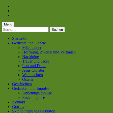
Skip
to
Skip
main
to
Skip
navigation
main
to
content
footer
Menu
Suchen
nach:
Startseite
Gedichte und Gebete
Miteinander
Hoffnung, Zweifel und Vertrauen
Nachfolge
Trauer und Trost
Lob und Dank
Jesus Christus
Weihnachten
Ostern
Geschichten
Gedanken und Impulse
Anbetungsimpulse
Fastenimpulse
Kontakt
Gott …
Skip to menu toggle button