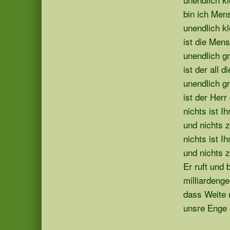
bin ich Men
unendlich kl
ist die Men
unendlich g
ist der all d
unendlich g
ist der Herr
nichts ist I
und nichts z
nichts ist I
und nichts z
Er ruft und 
milliardenge
dass Weite 
unsre Enge 
Skip back to main navigation