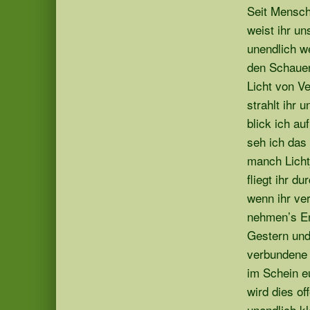
Seit Mensc
weist ihr u
unendlich we
den Schaue
Licht von 
strahlt ihr 
blick ich au
seh ich das
manch Lichtj
fliegt ihr d
wenn ihr ve
nehmen’s En
Gestern un
verbundene 
im Schein e
wird dies of
unendlich kl