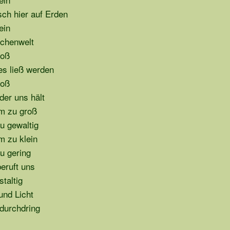
sch hier auf Erden
ein
schenwelt
roß
ies ließ werden
roß
 der uns hält
hm zu groß
u gewaltig
hm zu klein
u gering
beruft uns
staltig
und Licht
durchdring