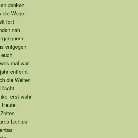
hen denken
ns die Wege
it fort
nden nah
Vergangnem
uns entgegen
f euch
 was mal war
ahr entfernt
urch die Weiten
rlöscht
kel erst wahr
d Heute
Zeiten
ures Lichtes
fenbar
ein