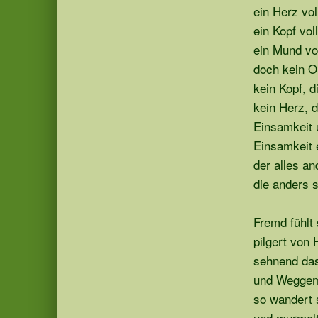
ein Herz vo
ein Kopf voll
ein Mund vo
doch kein O
kein Kopf, di
kein Herz, 
Einsamkeit
Einsamkeit 
der alles an
die anders s
Fremd fühlt 
pilgert von
sehnend das
und Weggeme
so wandert 
und murmelt