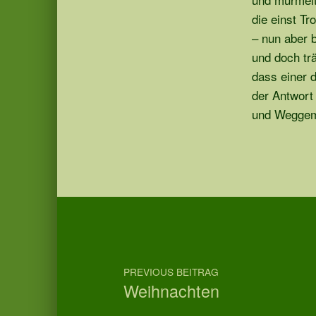
die einst Tr
– nun aber b
und doch trä
dass einer d
der Antwort 
und Weggem
Skip back to main navigation
Post navigation
PREVIOUS BEITRAG
Weihnachten