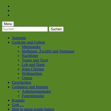
Skip
to
Skip
main
to
Skip
navigation
main
to
content
footer
Menu
Suchen
nach:
Startseite
Gedichte und Gebete
Miteinander
Hoffnung, Zweifel und Vertrauen
Nachfolge
Trauer und Trost
Lob und Dank
Jesus Christus
Weihnachten
Ostern
Geschichten
Gedanken und Impulse
Anbetungsimpulse
Fastenimpulse
Kontakt
Gott …
Skip to menu toggle button