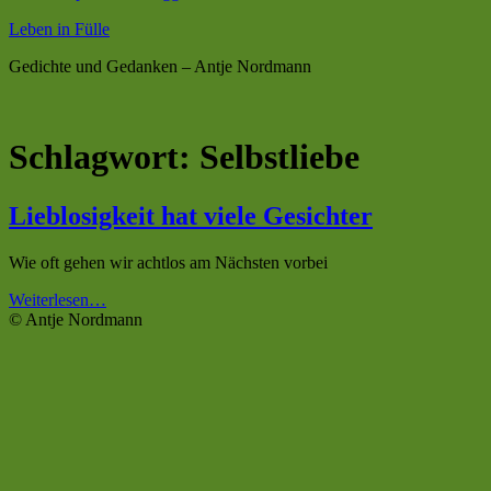
Leben in Fülle
Gedichte und Gedanken – Antje Nordmann
Schlagwort:
Selbstliebe
Lieblosigkeit hat viele Gesichter
Wie oft gehen wir achtlos am Nächsten vorbei
“Lieblosigkeit
Weiterlesen
…
hat
© Antje Nordmann
viele
Gesichter”